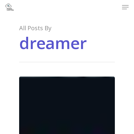
All Posts By
dreamer
Hit enter to search or ESC to close