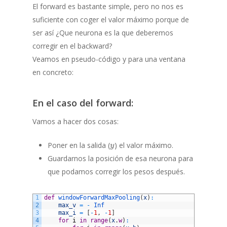
El forward es bastante simple, pero no nos es
suficiente con coger el valor máximo porque de
ser así ¿Que neurona es la que deberemos
corregir en el backward?
Veamos en pseudo-código y para una ventana
en concreto:
En el caso del forward:
Vamos a hacer dos cosas:
y
Poner en la salida (
) el valor máximo.
y
Guardarnos la posición de esa neurona para
que podamos corregir los pesos después.
1
def
windowForwardMaxPooling
(
x
)
:
2
max_v
=
-
Inf
3
max_i
=
[
-
1
,
-
1
]
4
for
i
in
range
(
x
.
w
)
: