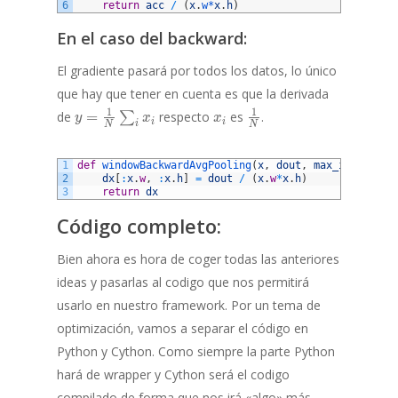
6
return
acc
/
(
x
.
w*
x
.
h
)
En el caso del backward:
El gradiente pasará por todos los datos, lo único
que hay que tener en cuenta es que la derivada
y =
x_i
\frac{1}
1
1
de
=
respecto
es
.
∑
y
x
x
i
i
i
N
N
\frac{1}
{N}
{N}
1
\sum_i
def
windowBackwardAvgPooling
(
x
,
dout
,
max_i
)
:
2
dx
[
:
x
.
w
,
:
x
.
h
]
=
dout
/
(
x
.
w
*
x
.
h
)
x_i
3
return
dx
Código completo:
Bien ahora es hora de coger todas las anteriores
ideas y pasarlas al codigo que nos permitirá
usarlo en nuestro framework. Por un tema de
optimización, vamos a separar el código en
Python y Cython. Como siempre la parte Python
hará de wrapper y Cython será el codigo
compilado de forma que nos irá «algo» más