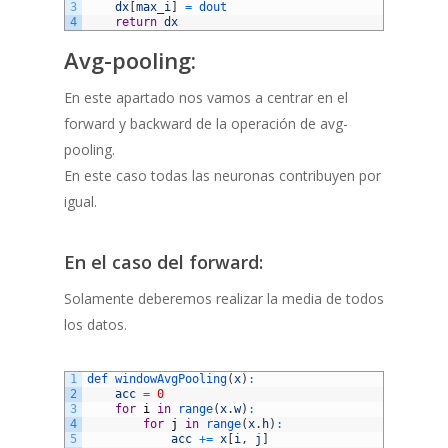
3
dx
[
max_i
]
=
dout
4
return
dx
Avg-pooling:
En este apartado nos vamos a centrar en el
forward y backward de la operación de avg-
pooling.
En este caso todas las neuronas contribuyen por
igual.
En el caso del forward:
Solamente deberemos realizar la media de todos
los datos.
1
def 
windowAvgPooling
(
x
)
:
2
acc
=
0
3
for
i
in
range
(
x
.
w
)
:
4
for
j
in
range
(
x
.
h
)
:
5
acc
+=
x
[
i
,
j
]