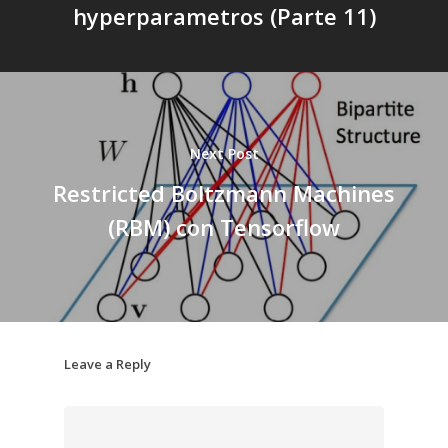
hyperparametros (Parte 11)
Next Post
Restricted Boltzmann Machines
(RBM) con Tensorflow
Leave a Reply