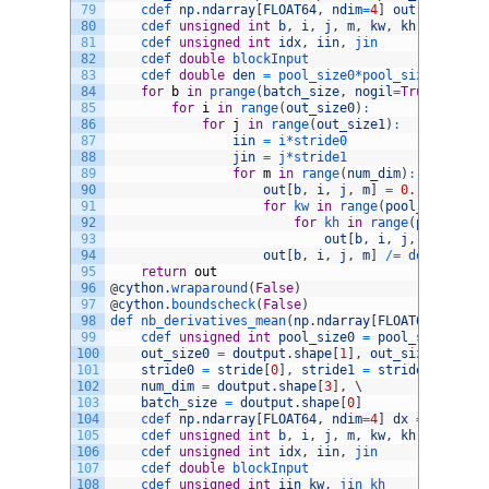
79
cdef 
np
.
ndarray
[
FLOAT64
,
ndim
=
4
]
out
=
np
.
emp
80
cdef 
unsigned
int
b
,
i
,
j
,
m
,
kw
,
kh
,
n
81
cdef 
unsigned
int
idx
,
iin
,
jin
82
cdef 
double
blockInput
83
cdef 
double
den
=
pool_size0*
pool_size1
84
for
b
in
prange
(
batch_size
,
nogil
=
True
)
:
85
for
i
in
range
(
out_size0
)
:
86
for
j
in
range
(
out_size1
)
:
87
iin
=
i*
stride0
88
jin
=
j*
stride1
89
for
m
in
range
(
num_dim
)
:
90
out
[
b
,
i
,
j
,
m
]
=
0.
91
for
kw 
in
range
(
pool_size0
)
:
92
for
kh 
in
range
(
pool_size
93
out
[
b
,
i
,
j
,
m
]
+=
in
94
out
[
b
,
i
,
j
,
m
]
/=
den
95
return
out
96
@
cython
.
wraparound
(
False
)
97
@
cython
.
boundscheck
(
False
)
98
def 
nb_derivatives_mean
(
np
.
ndarray
[
FLOAT64
,
ndim
=
99
cdef 
unsigned
int
pool_size0
=
pool_size
[
0
]
,
100
out_size0
=
doutput
.
shape
[
1
]
,
out_size1
=
dou
101
stride0
=
stride
[
0
]
,
stride1
=
stride
[
1
]
,
\
102
num_dim
=
doutput
.
shape
[
3
]
,
\
103
batch_size
=
doutput
.
shape
[
0
]
104
cdef 
np
.
ndarray
[
FLOAT64
,
ndim
=
4
]
dx
=
np
.
zero
105
cdef 
unsigned
int
b
,
i
,
j
,
m
,
kw
,
kh
,
n
106
cdef 
unsigned
int
idx
,
iin
,
jin
107
cdef 
double
blockInput
108
cdef 
unsigned
int
iin_kw
,
jin_kh