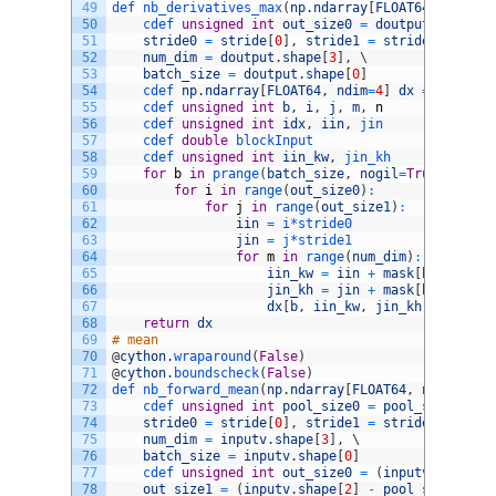
49
def 
nb_derivatives_max
(
np
.
ndarray
[
FLOAT64
,
ndim
=
4
50
cdef 
unsigned
int
out_size0
=
doutput
.
shape
[
1
51
stride0
=
stride
[
0
]
,
stride1
=
stride
[
1
]
,
\
52
num_dim
=
doutput
.
shape
[
3
]
,
\
53
batch_size
=
doutput
.
shape
[
0
]
54
cdef 
np
.
ndarray
[
FLOAT64
,
ndim
=
4
]
dx
=
np
.
zero
55
cdef 
unsigned
int
b
,
i
,
j
,
m
,
n
56
cdef 
unsigned
int
idx
,
iin
,
jin
57
cdef 
double
blockInput
58
cdef 
unsigned
int
iin_kw
,
jin_kh
59
for
b
in
prange
(
batch_size
,
nogil
=
True
)
:
60
for
i
in
range
(
out_size0
)
:
61
for
j
in
range
(
out_size1
)
:
62
iin
=
i*
stride0
63
jin
=
j*
stride1
64
for
m
in
range
(
num_dim
)
:
65
iin_kw
=
iin
+
mask
[
b
,
i
,
j
,
66
jin_kh
=
jin
+
mask
[
b
,
i
,
j
,
67
dx
[
b
,
iin_kw
,
jin_kh
,
m
]
=
do
68
return
dx
69
# mean
70
@
cython
.
wraparound
(
False
)
71
@
cython
.
boundscheck
(
False
)
72
def 
nb_forward_mean
(
np
.
ndarray
[
FLOAT64
,
ndim
=
4
]
i
73
cdef 
unsigned
int
pool_size0
=
pool_size
[
0
]
,
74
stride0
=
stride
[
0
]
,
stride1
=
stride
[
1
]
,
\
75
num_dim
=
inputv
.
shape
[
3
]
,
\
76
batch_size
=
inputv
.
shape
[
0
]
77
cdef 
unsigned
int
out_size0
=
(
inputv
.
shape
[
1
78
out_size1
=
(
inputv
.
shape
[
2
]
-
pool_size1
)
/