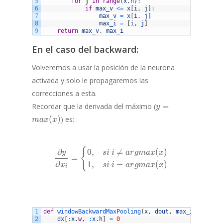
5
for
j
in
range
(
x
.
h
)
:
6
if
max_v
<=
x
[
i
,
j
]
:
7
max_v
=
x
[
i
,
j
]
8
max_i
=
[
i
,
j
]
9
return
max_v
,
max_i
En el caso del backward:
Volveremos a usar la posición de la neurona
activada y solo le propagaremos las
correcciones a esta.
y =
Recordar que la derivada del máximo (
=
y
max(x)
(
)
) es:
ma
x
x
{
\frac{\partial y}{\partial x_
0
,

=
(
)
∂
s
i
i
a
r
g
ma
x
x
y
=
∂
1
,
=
(
)
x
s
i
i
a
r
g
ma
x
x
i
1
def
windowBackwardMaxPooling
(
x
,
dout
,
max_i
)
:
2
dx
[
:
x
.
w
,
:
x
.
h
]
=
0