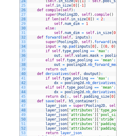
24
(
self
.
in_size
[
0
]
[
1
]
-
self
.
pool_size
[
1
]
+
25
self
.
in_size
[
0
]
[
-
1
]
26
def
compile
(
self
)
:
27
super
(
Pooling2D
,
self
)
.
compile
(
)
28
if
len
(
self
.
in_size
[
0
]
)
<
2
:
29
self
.
num_dim
=
1
30
else
:
31
self
.
num_dim
=
self
.
in_size
[
0
]
[
2
]
Home
32
def
forward
(
self
,
inputs
)
:
33
super
(
Pooling2D
,
self
)
.
forward
(
inputs
)
34
input
=
np
.
pad
(
inputs
[
0
]
,
[
(
0
,
0
)
,
(
self
.
p
Servicios
35
if
self
.
type_pooling
==
'max'
:
36
out
,
self
.
values
.
mask
=
pooling2d
.
nb_f
Sobre Nosotros
37
elif
self
.
type_pooling
==
'mean'
:
38
out
=
pooling2d
.
nb_forward_mean
(
input
,
39
return
out
Blog
40
def
derivatives
(
self
,
doutput
)
:
41
if
self
.
type_pooling
==
'max'
:
42
dx
=
pooling2d
.
nb_derivatives_max
(
dout
Contacto
43
elif
self
.
type_pooling
==
'mean'
:
44
dx
=
pooling2d
.
nb_derivatives_mean
(
dou
45
return
dx
[
:
,
self
.
padding_size
[
0
]
:
(
self
.
in
46
def
save
(
self
,
h5_container
)
:
47
layer_json
=
super
(
Pooling2D
,
self
)
.
save
(
h
48
layer_json
[
'attributes'
]
[
'type_pooling'
]
=
49
layer_json
[
'attributes'
]
[
'pool_size'
]
=
se
50
layer_json
[
'attributes'
]
[
'stride'
]
=
self
.
51
layer_json
[
'attributes'
]
[
'padding'
]
=
self
52
layer_json
[
'attributes'
]
[
'padding_size'
]
=
53
return
layer_json