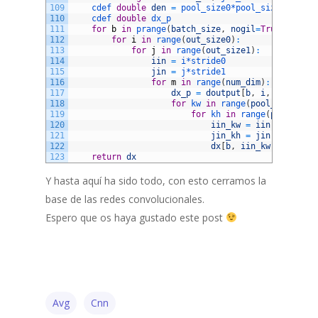
109
cdef 
double
den
=
pool_size0*
pool_size1
110
cdef 
double
dx_p
111
for
b
in
prange
(
batch_size
,
nogil
=
True
)
:
112
for
i
in
range
(
out_size0
)
:
113
for
j
in
range
(
out_size1
)
:
114
iin
=
i*
stride0
115
jin
=
j*
stride1
116
for
m
in
range
(
num_dim
)
:
117
dx_p
=
doutput
[
b
,
i
,
j
,
m
]
/
118
for
kw 
in
range
(
pool_size0
)
:
119
for
kh 
in
range
(
pool_size
120
iin_kw
=
iin
+
kw
121
jin_kh
=
jin
+
kh
122
dx
[
b
,
iin_kw
,
jin_kh
,
123
return
dx
Y hasta aquí ha sido todo, con esto cerramos la
base de las redes convolucionales.
Espero que os haya gustado este post
Avg
Cnn