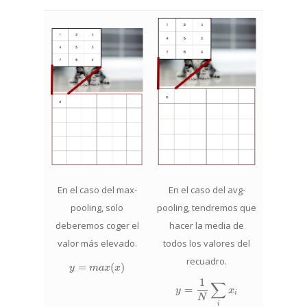
En el caso del avg-
En el caso del max-
pooling, tendremos que
pooling, solo
hacer la media de
deberemos coger el
todos los valores del
valor más elevado.
recuadro.
=
y = max(x)
(
)
y
ma
x
x
1
y = \frac{1}{N} \sum
∑
=
y
x
i
N
i