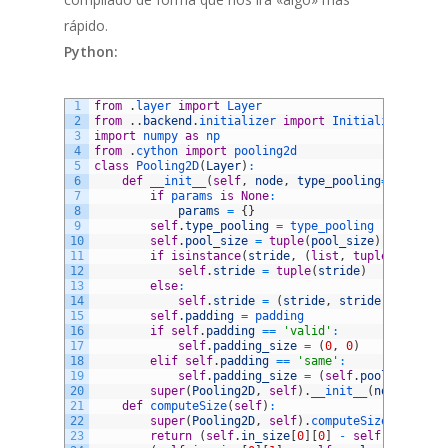
rápido.
Python:
1
from
.
layer 
import
Layer
2
from
.
.
backend
.
initializer 
import
Initializer
3
import
numpy 
as
np
4
from
.
cython 
import
pooling2d
5
class
Pooling2D
(
Layer
)
:
6
def
__init__
(
self
,
node
,
type_pooling
=
'max'
,
p
7
if
params 
is
None
:
8
params
=
{
}
9
self
.
type_pooling
=
type_pooling
10
self
.
pool_size
=
tuple
(
pool_size
)
11
if
isinstance
(
stride
,
(
list
,
tuple
)
)
:
12
self
.
stride
=
tuple
(
stride
)
13
else
:
14
self
.
stride
=
(
stride
,
stride
)
15
self
.
padding
=
padding
16
if
self
.
padding
==
'valid'
:
17
self
.
padding_size
=
(
0
,
0
)
18
elif
self
.
padding
==
'same'
:
19
self
.
padding_size
=
(
self
.
pool_size
[
0
]
20
super
(
Pooling2D
,
self
)
.
__init__
(
node
,
para
21
def
computeSize
(
self
)
:
22
super
(
Pooling2D
,
self
)
.
computeSize
(
)
23
return
(
self
.
in_size
[
0
]
[
0
]
-
self
.
pool_siz