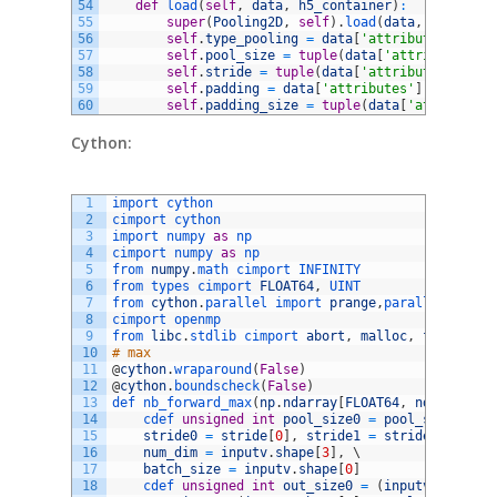
54
def
load
(
self
,
data
,
h5_container
)
:
55
super
(
Pooling2D
,
self
)
.
load
(
data
,
h5_conta
56
self
.
type_pooling
=
data
[
'attributes'
]
[
'ty
57
self
.
pool_size
=
tuple
(
data
[
'attributes'
]
[
58
self
.
stride
=
tuple
(
data
[
'attributes'
]
[
'st
59
self
.
padding
=
data
[
'attributes'
]
[
'padding
60
self
.
padding_size
=
tuple
(
data
[
'attributes
Cython:
1
import 
cython
2
cimport 
cython
3
import 
numpy 
as
np
4
cimport 
numpy 
as
np
5
from 
numpy
.
math 
cimport 
INFINITY
6
from 
types 
cimport 
FLOAT64
,
UINT
7
from 
cython
.
parallel 
import 
prange
,
parallel
8
cimport 
openmp
9
from 
libc
.
stdlib 
cimport 
abort
,
malloc
,
free
10
# max
11
@
cython
.
wraparound
(
False
)
12
@
cython
.
boundscheck
(
False
)
13
def 
nb_forward_max
(
np
.
ndarray
[
FLOAT64
,
ndim
=
4
]
in
14
cdef 
unsigned
int
pool_size0
=
pool_size
[
0
]
,
15
stride0
=
stride
[
0
]
,
stride1
=
stride
[
1
]
,
\
16
num_dim
=
inputv
.
shape
[
3
]
,
\
17
batch_size
=
inputv
.
shape
[
0
]
18
cdef 
unsigned
int
out_size0
=
(
inputv
.
shape
[
1