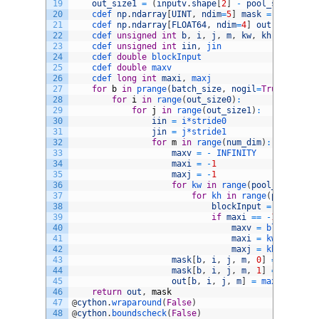
19
out_size1
=
(
inputv
.
shape
[
2
]
-
pool_size1
)
/
20
cdef 
np
.
ndarray
[
UINT
,
ndim
=
5
]
mask
=
np
.
empty
21
cdef 
np
.
ndarray
[
FLOAT64
,
ndim
=
4
]
out
=
np
.
emp
22
cdef 
unsigned
int
b
,
i
,
j
,
m
,
kw
,
kh
,
n
23
cdef 
unsigned
int
iin
,
jin
24
cdef 
double
blockInput
25
cdef 
double
maxv
26
cdef 
long
int
maxi
,
maxj
27
for
b
in
prange
(
batch_size
,
nogil
=
True
)
:
28
for
i
in
range
(
out_size0
)
:
29
for
j
in
range
(
out_size1
)
:
30
iin
=
i*
stride0
31
jin
=
j*
stride1
32
for
m
in
range
(
num_dim
)
:
33
maxv
=
-
INFINITY
34
maxi
=
-
1
35
maxj
=
-
1
36
for
kw 
in
range
(
pool_size0
)
:
37
for
kh 
in
range
(
pool_size
38
blockInput
=
inputv
[
b
39
if
maxi
==
-
1
or
maxv
40
maxv
=
blockInput
41
maxi
=
kw
42
maxj
=
kh
43
mask
[
b
,
i
,
j
,
m
,
0
]
=
maxi
44
mask
[
b
,
i
,
j
,
m
,
1
]
=
maxj
45
out
[
b
,
i
,
j
,
m
]
=
maxv
46
return
out
,
mask
47
@
cython
.
wraparound
(
False
)
48
@
cython
.
boundscheck
(
False
)