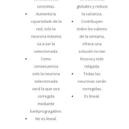
concretas.
globales y reduce
Aumenta la
la varianza.
«sparsidad» de la
Contribuyen
red, solo la
todos los valores
neurona máxima
de la ventana,
va a ser la
ofrece una
seleccionada.
solución no tan
Como
brusca y más
consecuencia
relajada.
solo la neurona
Todas las
seleccionada
neuronas serán
será la que sea
corregidas.
corregida
Es lineal.
mediante
backprogragation.
No es lineal.