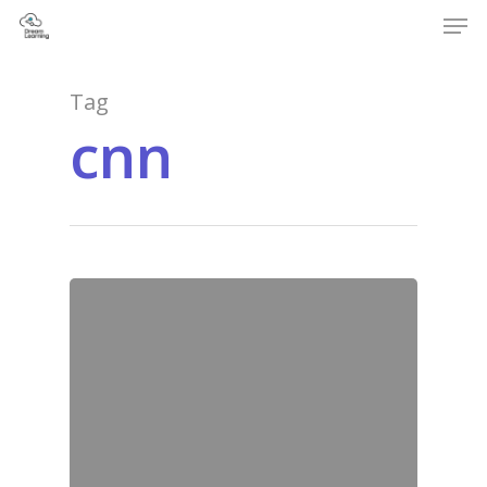
Tag
cnn
Hit enter to search or ESC to close