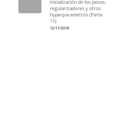
inicialización de los pesos,
regularizadores y otros
hyperparametros (Parte
11)
12/11/2018
Neural network from
Scratch: Convolution
Neural Network: Pooling
(Parte 10)
03/11/2018
Restricted Boltzmann
Machines (RBM) con
Tensorflow
01/11/2018
Categorías