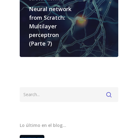
Neural network
from Scratch:
Multilayer
perceptron
(Parte 7)
Home
Servicios
Sobre Nosotros
Blog
Contacto
Lo último en el blog…